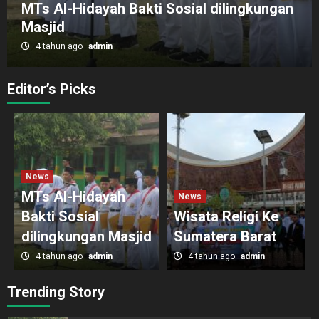
MTs Al-Hidayah Bakti Sosial dilingkungan
Masjid
4 tahun ago
admin
Editor’s Picks
News
MTs Al-Hidayah
News
Bakti Sosial
Wisata Religi Ke
dilingkungan Masjid
Sumatera Barat
4 tahun ago
admin
4 tahun ago
admin
Trending Story