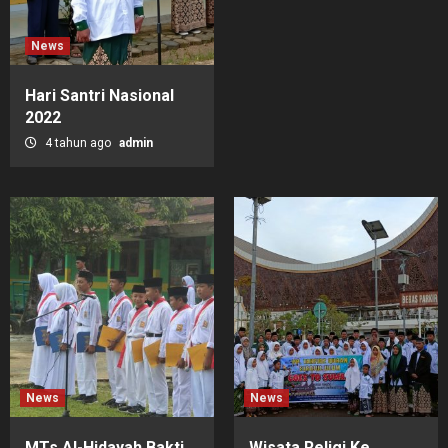
News
Hari Santri Nasional
2022
4 tahun ago
admin
News
News
MTs Al-Hidayah Bakti
Wisata Religi Ke