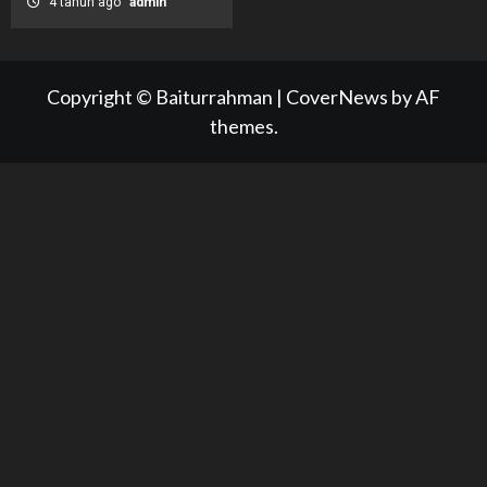
4 tahun ago
admin
Copyright © Baiturrahman
|
CoverNews
by AF
themes.